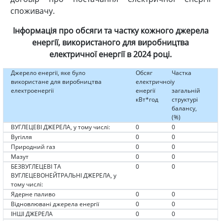
споживачу.
Інформація про обсяги та частку кожного джерела
енергії, використаного для виробництва
електричної енергії в 2024 році.
Джерело енергії, яке було
Обсяг
Частка
використане для виробництва
електричної
у
електроенергії
енергії
загальній
кВт*год
структурі
балансу,
(%)
ВУГЛЕЦЕВІ ДЖЕРЕЛА, у тому числі:
0
0
Вугілля
0
0
Природний газ
0
0
Мазут
0
0
БЕЗВУГЛЕЦЕВІ ТА
0
0
ВУГЛЕЦЕВОНЕЙТРАЛЬНІ ДЖЕРЕЛА, у
тому числі:
Ядерне паливо
0
0
Відновлювані джерела енергії
0
0
ІНШІ ДЖЕРЕЛА
0
0